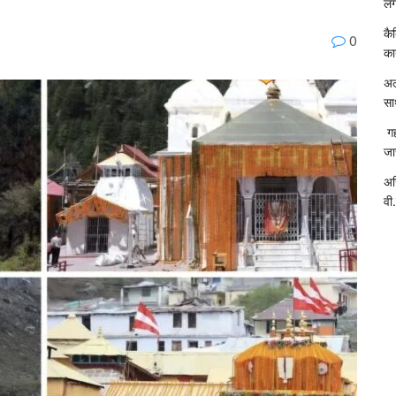
लग
कै
0
का
अल
सा
गह
जा
अख
वी.