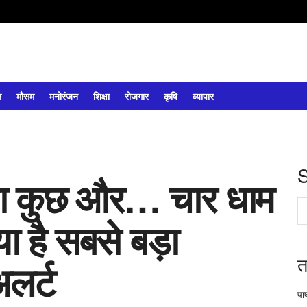
ल
मौसम
मनोरंजन
शिक्षा
रोजगार
कृषि
व्यापार
या कुछ और… चार धाम
या है सबसे बड़ा
त
लर्ट
पा