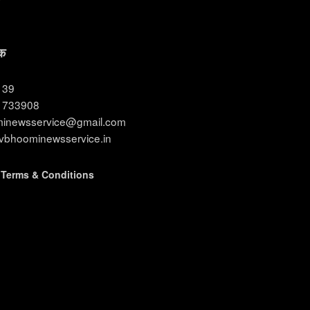
क
3139
11733908
ominewsservice@gmail.com
evbhoominewsservice.in
|
Terms & Conditions