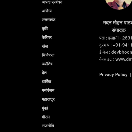
आपदा प्रबंधन
आरोग्य
उत्तराखंड
मदन मोहन पाठ
कृषि
संपादक
केरियर
पता : हल्द्वानी - 26
दूरभाष : +91-94
खेल
ई मेल : devbho
चिकित्सा
वेबसाइट : www.d
ज्योतिष
देश
Privacy Policy
धार्मिक
मनोरंजन
महाराष्ट्र
मुंबई
मौसम
राजनीति