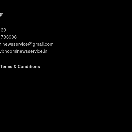
क
3139
11733908
ominewsservice@gmail.com
evbhoominewsservice.in
|
Terms & Conditions