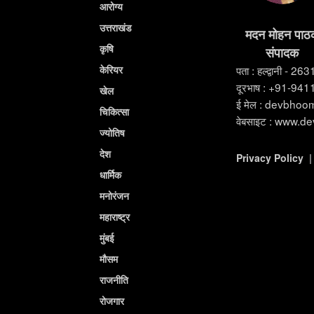
आरोग्य
उत्तराखंड
मदन मोहन पाठ
कृषि
संपादक
केरियर
पता : हल्द्वानी - 26
दूरभाष : +91-94
खेल
ई मेल : devbho
चिकित्सा
वेबसाइट : www.d
ज्योतिष
देश
Privacy Policy
धार्मिक
मनोरंजन
महाराष्ट्र
मुंबई
मौसम
राजनीति
रोजगार