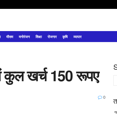
ल
मौसम
मनोरंजन
शिक्षा
रोजगार
कृषि
व्यापार
ें कुल खर्च 150 रूपए
0
त
गह