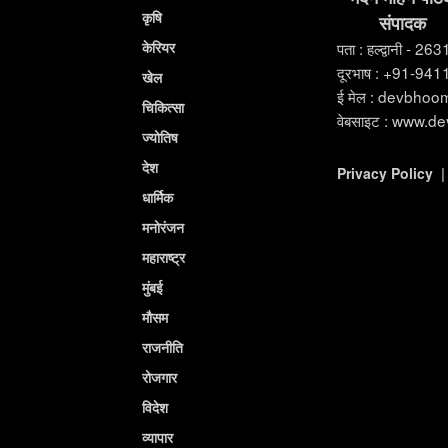
कृषि
संपादक
केरियर
पता : हल्द्वानी - 26
दूरभाष : +91-94
खेल
ई मेल : devbho
चिकित्सा
वेबसाइट : www.d
ज्योतिष
देश
Privacy Policy
धार्मिक
मनोरंजन
महाराष्ट्र
मुंबई
मौसम
राजनीति
रोजगार
विदेश
व्यापार