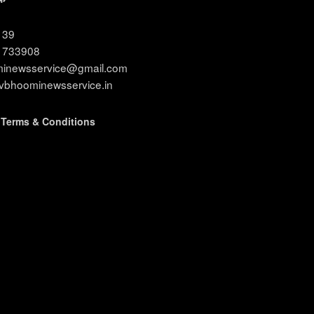
3139
11733908
ominewsservice@gmail.com
evbhoominewsservice.in
|
Terms & Conditions