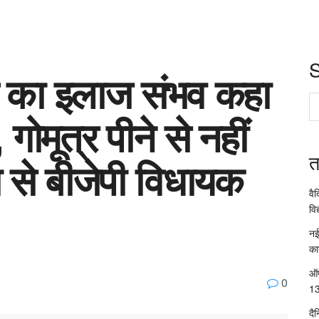
विड का इलाज संभव कहा
, गोमूत्र पीने से नहीं
त
 से बीजेपी विधायक
वै
विद
नई
का
ऑप
0
13
दै