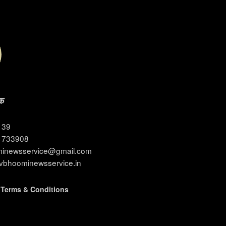
क
3139
11733908
ominewsservice@gmail.com
evbhoominewsservice.in
|
Terms & Conditions