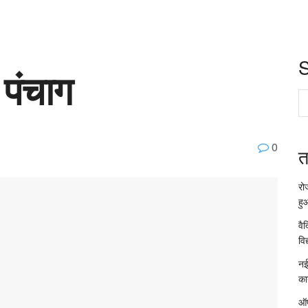
 पंचाग
0
त
रो
हु
वै
विद
नई
का
ऑप